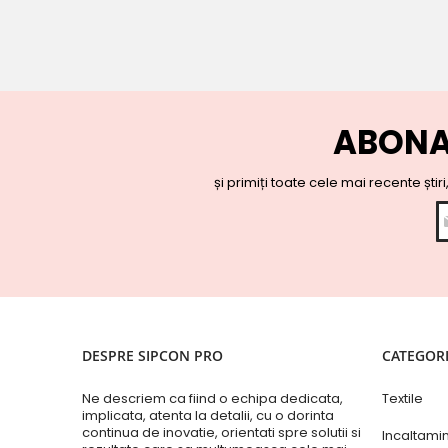
ABONA
și primiți toate cele mai recente știr
DESPRE SIPCON PRO
CATEGORI
Ne descriem ca fiind o echipa dedicata,
Textile
implicata, atenta la detalii, cu o dorinta
continua de inovatie, orientati spre solutii si
Incaltami