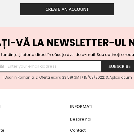
CREATE AN ACCOUNT
ȚI-VĂ LA NEWSLETTER-UL 
i, tendințe și oferte direct în căsuța dvs. de e-mail.
Sau obțineți o red
Sign
SUBSCRIBE
Up
for
Our
1 Doar in Romania; 2. Oferta expira 23:59(GMT) 15/03/2022; 3. Aplica acum
Newsletter:
I
INFORMATII
Despre noi
nte
Contact