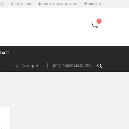
T
COMPARE
CREATE AN ACCOUNT
SIGN IN
My Cart
TACT
SEARCH
All Categories
ALL CATEGORIES
Textile
Tricouri bărbați
Tricouri dame
Tricouri copii
Veste bărbați
Veste dame