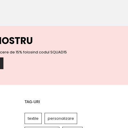
Cămăsi bărbați
Cămăși dame
Încălțăminte
Încălțăminte adulți
Încălțăminte copii
NOSTRU
Promoționale
Accesorii birou
ucere de 15% folosind codul SQUAD15
Instrumente de scris
Vase termice
Servicii personalizare
TAG-URI
textile
personalizare