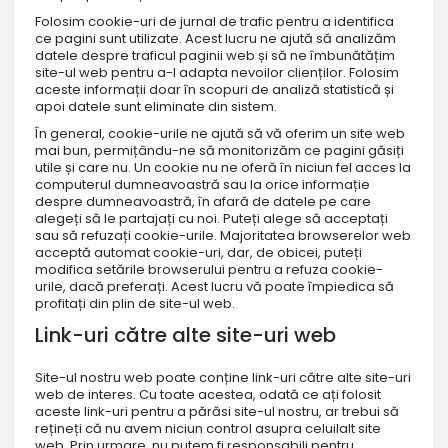
Folosim cookie-uri de jurnal de trafic pentru a identifica
ce pagini sunt utilizate. Acest lucru ne ajută să analizăm
datele despre traficul paginii web și să ne îmbunătățim
site-ul web pentru a-l adapta nevoilor clienților. Folosim
aceste informații doar în scopuri de analiză statistică și
apoi datele sunt eliminate din sistem.
În general, cookie-urile ne ajută să vă oferim un site web
mai bun, permițându-ne să monitorizăm ce pagini găsiți
utile și care nu. Un cookie nu ne oferă în niciun fel acces la
computerul dumneavoastră sau la orice informație
despre dumneavoastră, în afară de datele pe care
alegeți să le partajați cu noi. Puteți alege să acceptați
sau să refuzați cookie-urile. Majoritatea browserelor web
acceptă automat cookie-uri, dar, de obicei, puteți
modifica setările browserului pentru a refuza cookie-
urile, dacă preferați. Acest lucru vă poate împiedica să
profitați din plin de site-ul web.
L
ink-uri către alte site-uri web
Site-ul nostru web poate conține link-uri către alte site-uri
web de interes. Cu toate acestea, odată ce ați folosit
aceste link-uri pentru a părăsi site-ul nostru, ar trebui să
rețineți că nu avem niciun control asupra celuilalt site
web. Prin urmare, nu putem fi responsabili pentru