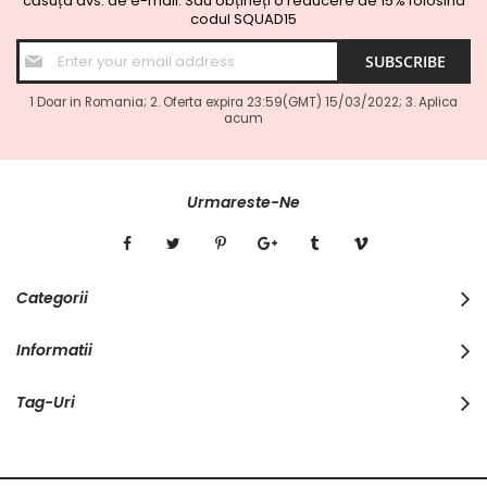
căsuța dvs. de e-mail.
Sau obțineți o reducere de 15% folosind
codul SQUAD15
Sign
SUBSCRIBE
Up
for
Our
1 Doar in Romania; 2. Oferta expira 23:59(GMT) 15/03/2022; 3. Aplica
acum
Newsletter:
Urmareste-Ne
Categorii
Informatii
Tag-Uri