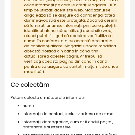
orice informații pe care le oferiți Magazinului în
timp ce utilizați acest site web. Magazinul se
angajează să se asigure că confidențialitatea
dumneavoastră este protejată. Dacă vă cerem
să furnizați anumite informații prin care puteți fi
identificat atunci când utilizați acest site web,
atunci puteți fi siguri că acestea vor fi utilizate
numai în conformitate cu această declarație
de confidențialitate. Magazinul poate modifica
această politică din când în când prin
actualizarea acestei pagini. Ar trebui să
verificați această pagină din când în când
pentru a vă asigura că sunteți mulțumit de orice
modificări.
Ce colectăm
Putem colecta următoarele informații
:
nume
informații de contact, inclusiv adresa de e-mail
informații demografice, cum ar fi codul poștal,
preferințele și interesele