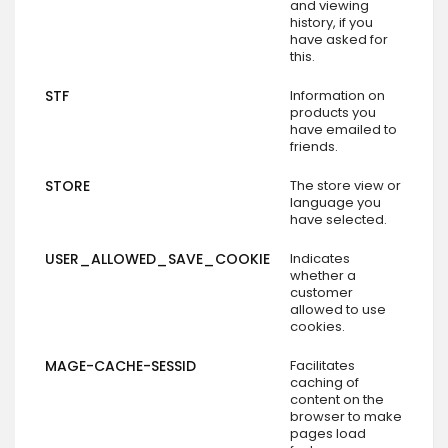
and viewing
history, if you
have asked for
this.
STF
Information on
products you
have emailed to
friends.
STORE
The store view or
language you
have selected.
USER_ALLOWED_SAVE_COOKIE
Indicates
whether a
customer
allowed to use
cookies.
MAGE-CACHE-SESSID
Facilitates
caching of
content on the
browser to make
pages load