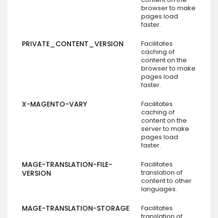
browser to make
pages load
faster.
PRIVATE_CONTENT_VERSION
Facilitates
caching of
content on the
browser to make
pages load
faster.
X-MAGENTO-VARY
Facilitates
caching of
content on the
server to make
pages load
faster.
MAGE-TRANSLATION-FILE-
Facilitates
translation of
VERSION
content to other
languages.
MAGE-TRANSLATION-STORAGE
Facilitates
translation of