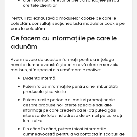
alte informații relevante pentru sondajele și/sau
ofertele clienților
Pentru lista exhaustivă a modulelor cookie pe care le
colectăm, consultați secțiunea
L
ista modulelor cookie
pe
care le colectăm
.
Ce facem cu informațiile pe care le
adunăm
Avem nevoie de aceste informații pentru a înțelege
nevoile dumneavoastră și pentru a vă oferi un serviciu
mai bun, și în special din următoarele motive:
Evidența internă.
Putem folosi informațiile pentru a ne îmbunătăți
produsele și serviciile.
Putem trimite periodic e-mailuri promoționale
despre produse noi, oferte speciale sau alte
informații pe care credem că le-ați putea găsi
interesante folosind adresa de e-mail pe care ați
furnizat-o.
Din când în când, putem folosi informațiile
dumneavoastră pentru a vă contacta în scopuri de