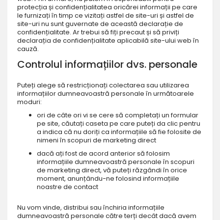
protecția și confidențialitatea oricărei informații pe care
le furnizați în timp ce vizitați astfel de site-uri și astfel de
site-uri nu sunt guvernate de această declarație de
confidențialitate. Ar trebui să fiți precaut și să priviți
declarația de confidențialitate aplicabilă site-ului web în
cauză.
Controlul informațiilor dvs. personale
Puteți alege să restricționați colectarea sau utilizarea
informațiilor dumneavoastră personale în următoarele
moduri:
ori de câte ori vi se cere să completați un formular
pe site, căutați caseta pe care puteți da clic pentru
a indica că nu doriți ca informațiile să fie folosite de
nimeni în scopuri de marketing direct
dacă ați fost de acord anterior să folosim
informațiile dumneavoastră personale în scopuri
de marketing direct, vă puteți răzgândi în orice
moment, anunțându-ne folosind informațiile
noastre de contact
Nu vom vinde, distribui sau închiria informațiile
dumneavoastră personale către terți decât dacă avem