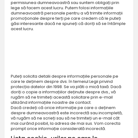
permisiunea dumneavoastră sau suntem obligați prin
lege să facem acest lucru. Putem folosi informațiile
dumneavoastră personale pentru a vă trimite informații
promoționale despre terți pe care credem că le puteți
găsi interesante dacă ne spuneți că doriți să se întâmple
acest lucru.
Puteți solicita detalii despre informațiile personale pe
care le deținem despre dvs. în temeiul Legii privind
protecția datelor din 1998. Se va plăti o mică taxă. Dacă
doriți o copie a informațiilor deținute despre dvs., vă
rugăm să ne trimiteți această solicitare prin e-mail
utilizând informațiile noastre de contact.
Dacă credeți că orice informație pe care o deținem
despre dumneavoastră este incorectă sau incompletă,
vă rugăm să ne scrieți sau să ne trimiteți un e-mail cât
mai curând posibil, la adresa de mai sus. Vom corecta
prompt orice informație considerată incorectă.