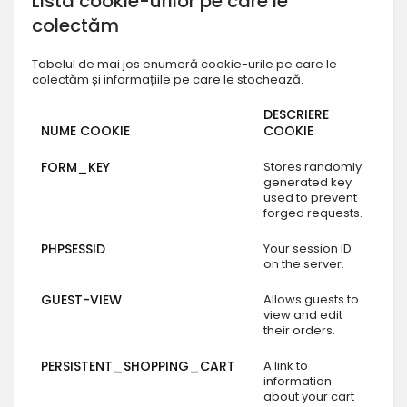
L
ista cookie-urilor pe care le
colectăm
Tabelul de mai jos enumeră cookie-urile pe care le
colectăm și informațiile pe care le stochează.
DESCRIERE
NUME COOKIE
COOKIE
FORM_KEY
Stores randomly
generated key
used to prevent
forged requests.
PHPSESSID
Your session ID
on the server.
GUEST-VIEW
Allows guests to
view and edit
their orders.
PERSISTENT_SHOPPING_CART
A link to
information
about your cart