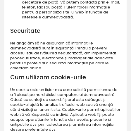
cercetare de piață. Vă putem contacta prin e-mail,
telefon, fax sau poștă. Putem folosi informațiile
pentru a personaliza site-ul web în funcție de
interesele dumneavoastră.
Securitate
Ne angajăm să ne asigurăm că informațiile
dumneavoastră sunt în siguranță. Pentru a preveni
accesul sau dezvăluirea neautorizată, am implementat
proceduri fizice, electronice și manageriale adecvate
pentru a proteja și a securiza informațiile pe care le
colectăm online.
Cum utilizam cookie-urile
Un cookie este un fișier mic care solicită permisiunea de
a fi plasat pe hard diskul computerului dumneavoastră.
Odată ce sunteți de acord, fișierul este adăugat și
cookie-ul ajută la analiza traficului web sau vă anunță
când vizitați un anumit site. Cookie-urile permit aplicațiilor
web să vă răspundă ca individ. Aplicația web își poate
adapta operațiunile în funcție de nevoile, placerile și
antipatiile dvs. prin colectarea și amintirea informațiilor
despre preferințele dvs.