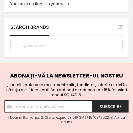
You have no items in your wish list.
SEARCH BRANDS
ABONAȚI-VĂ LA NEWSLETTER-UL NOSTRU
și primiți toate cele mai recente știri, tendințe și oferte direct în
căsuța dvs. de e-mail.
Sau obțineți o reducere de 15% folosind
codul SQUAD15
Sign
SUBSCRIBE
Up
for
Our
1 Doar in Romania; 2. Oferta expira 23:59(GMT) 15/03/2022; 3. Aplica
acum
Newsletter: